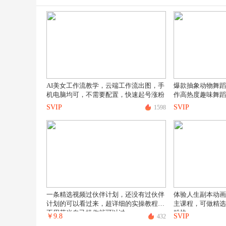
AI美女工作流教学，云端工作流出图，手
爆款抽象动物舞蹈
机电脑均可，不需要配置，快速起号涨粉
作高热度趣味舞蹈
SVIP
SVIP
1598
一条精选视频过伙伴计划，还没有过伙伴
体验人生副本动画
计划的可以看过来，超详细的实操教程，
主课程，可做精选
不用花米自己操作就可以过
粉快
￥
9.8
SVIP
432