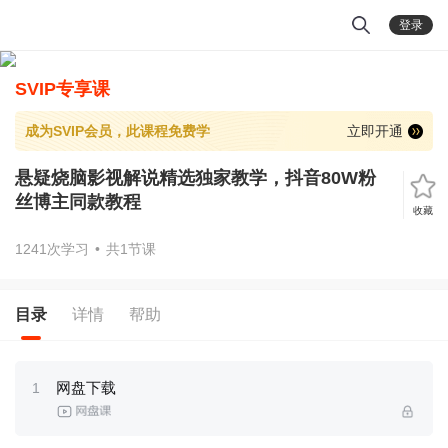
登录
SVIP专享课
成为SVIP会员，此课程免费学
立即开通
悬疑烧脑影视解说精选独家教学，抖音80W粉
丝博主同款教程
收藏
1241次学习
•
共1节课
目录
详情
帮助
网盘下载
1