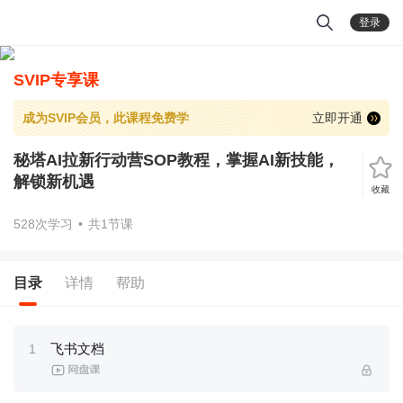
登录
SVIP专享课
成为SVIP会员，此课程免费学
立即开通
秘塔AI拉新行动营SOP教程，掌握AI新技能，
解锁新机遇
收藏
528次学习
•
共1节课
目录
详情
帮助
飞书文档
1