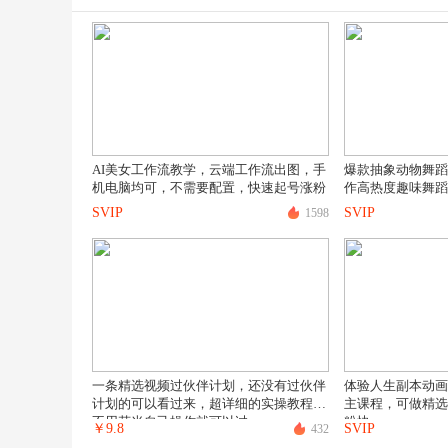
AI美女工作流教学，云端工作流出图，手
爆款抽象动物舞蹈
机电脑均可，不需要配置，快速起号涨粉
作高热度趣味舞蹈
SVIP
SVIP
1598
一条精选视频过伙伴计划，还没有过伙伴
体验人生副本动画
计划的可以看过来，超详细的实操教程，
主课程，可做精选
不用花米自己操作就可以过
粉快
￥
9.8
SVIP
432